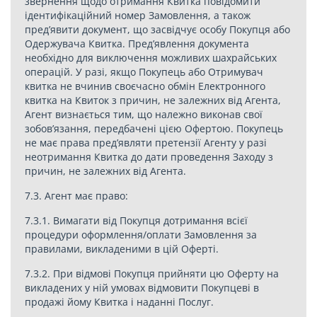
звернення щодо отримання Квитка повідомити
ідентифікаційний номер Замовлення, а також
пред’явити документ, що засвідчує особу Покупця або
Одержувача Квитка. Пред’явлення документа
необхідно для виключення можливих шахрайських
операцій. У разі, якщо Покупець або Отримувач
квитка не вчинив своєчасно обмін Електронного
квитка на Квиток з причин, не залежних від Агента,
Агент визнається тим, що належно виконав свої
зобов’язання, передбачені цією Офертою. Покупець
не має права пред’являти претензії Агенту у разі
неотримання Квитка до дати проведення Заходу з
причин, не залежних від Агента.
7.3. Агент має право:
7.3.1. Вимагати від Покупця дотримання всієї
процедури оформлення/оплати Замовлення за
правилами, викладеними в цій Оферті.
7.3.2. При відмові Покупця прийняти цю Оферту на
викладених у ній умовах відмовити Покупцеві в
продажі йому Квитка і наданні Послуг.