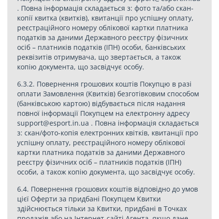
. Повна інформація складається з: фото та/або скан-
копії квитка (квитків), квитанції про успішну оплату,
реєстраційного номеру облікової картки платника
податків за даними Державного реєстру фізичних
осіб – платників податків (ІПН) особи, банківських
реквізитів отримувача, що звертається, а також
копію документа, що засвідчує особу.
6.3.2. Повернення грошових коштів Покупцю в разі
оплати Замовлення (Квитків) безготівковим способом
(банківською картою) відбувається після надання
повної інформації Покупцем на електронну адресу
support@esport.in.ua
. Повна інформація складається
з: скан/фото-копія електронних квітків, квитанції про
успішну оплату, реєстраційного номеру облікової
картки платника податків за даними Державного
реєстру фізичних осіб – платників податків (ІПН)
особи, а також копію документа, що засвідчує особу.
6.4. Повернення грошових коштів відповідно до умов
цієї Оферти за придбані Покупцем Квитки
здійснюється тільки за Квитки, придбані в Точках
продажів або на Інтернет-сайті Агента, якщо дане