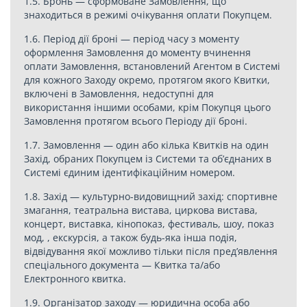
1.5. Бронь — сформоване Замовлення, що
знаходиться в режимі очікування оплати Покупцем.
1.6. Період дії броні — період часу з моменту
оформлення Замовлення до моменту вчинення
оплати Замовлення, встановлений Агентом в Системі
для кожного Заходу окремо, протягом якого Квитки,
включені в Замовлення, недоступні для
використання іншими особами, крім Покупця цього
Замовлення протягом всього Періоду дії броні.
1.7. Замовлення — один або кілька Квитків на один
Захід, обраних Покупцем із Системи та об’єднаних в
Системі єдиним ідентифікаційним номером.
1.8. Захід — культурно-видовищний захід: спортивне
змагання, театральна вистава, циркова вистава,
концерт, виставка, кінопоказ, фестиваль, шоу, показ
мод, , екскурсія, а також будь-яка інша подія,
відвідування якої можливо тільки після пред’явлення
спеціального документа — Квитка та/або
Електронного квитка.
1.9. Організатор заходу — юридична особа або