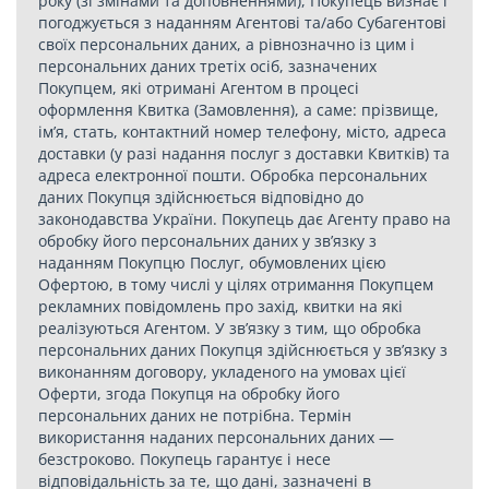
року (зі змінами та доповненнями), Покупець визнає і
погоджується з наданням Агентові та/або Субагентові
своїх персональних даних, а рівнозначно із цим і
персональних даних третіх осіб, зазначених
Покупцем, які отримані Агентом в процесі
оформлення Квитка (Замовлення), а саме: прізвище,
ім’я, стать, контактний номер телефону, місто, адреса
доставки (у разі надання послуг з доставки Квитків) та
адреса електронної пошти. Обробка персональних
даних Покупця здійснюється відповідно до
законодавства України. Покупець дає Агенту право на
обробку його персональних даних у зв’язку з
наданням Покупцю Послуг, обумовлених цією
Офертою, в тому числі у цілях отримання Покупцем
рекламних повідомлень про захід, квитки на які
реалізуються Агентом. У зв’язку з тим, що обробка
персональних даних Покупця здійснюється у зв’язку з
виконанням договору, укладеного на умовах цієї
Оферти, згода Покупця на обробку його
персональних даних не потрібна. Термін
використання наданих персональних даних —
безстроково. Покупець гарантує і несе
відповідальність за те, що дані, зазначені в