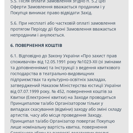
5.5. Після оплати Замовлення згідно п. 5.2 цієї
Оферти Замовлення вважається проданим і у
Покупця виникає право відвідати Захід.
5.6. При несплаті або частковій оплаті замовлення
протягом Періоду дії броні Замовлення вважається
непроданим і анулюється.
6. ПОВЕРНЕННЯ КОШТІВ
6.1. Відповідно до Закону України «Про захист прав
споживачів» від 12.05.1991 року №1023-ХІІ (зі змінами
та доповненнями) та Інструкції з ведення квиткового
господарства в театрально-видовищних
підприємствах та культурно-освітніх закладах,
затверджений Наказом Міністерства юстиції України
від 07.07.1999 року, № 452, повернення коштів за
Квитки (Електронні квитки) на Заходи проводиться
Принципалом та/або Організатором тільки у
випадках скасування (відміни) заходу або зміні складу
артистів, часу або місця проведення Заходу.
Принципал та/або Організатор повертає Покупцю
лише номінальну вартість квитка, повернення
Сервісного збору та вартості додаткових послуг