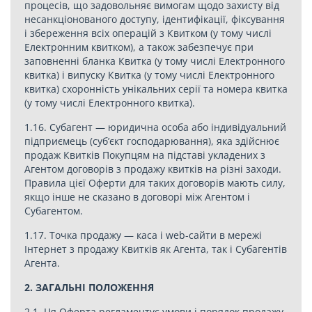
процесів, що задовольняє вимогам щодо захисту від
несанкціонованого доступу, ідентифікації, фіксування
і збереження всіх операцій з Квитком (у тому числі
Електронним квитком), а також забезпечує при
заповненні бланка Квитка (у тому числі Електронного
квитка) і випуску Квитка (у тому числі Електронного
квитка) схоронність унікальних серії та номера квитка
(у тому числі Електронного квитка).
1.16. Субагент — юридична особа або індивідуальний
підприємець (суб’єкт господарювання), яка здійснює
продаж Квитків Покупцям на підставі укладених з
Агентом договорів з продажу квитків на різні заходи.
Правила цієї Оферти для таких договорів мають силу,
якщо інше не сказано в договорі між Агентом і
Субагентом.
1.17. Точка продажу — каса і web-сайти в мережі
Інтернет з продажу Квитків як Агента, так і Субагентів
Агента.
2. ЗАГАЛЬНІ ПОЛОЖЕННЯ
2.1. Ця Оферта регламентує умови і порядок продажу