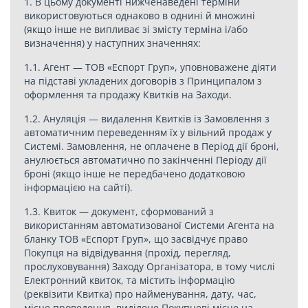
1. В цьому документі нижченаведені терміни
використовуються однаково в однині й множині
(якщо інше не випливає зі змісту терміна і/або
визначення) у наступних значеннях:
1.1. Агент — ТОВ «Еспорт Груп», уповноважене діяти
на підставі укладених договорів з Принципалом з
оформлення та продажу Квитків на Заходи.
1.2. Ануляція — видалення Квитків із Замовлення з
автоматичним переведенням їх у вільний продаж у
Системі. Замовлення, не оплачене в Період дії броні,
анулюється автоматично по закінченні Періоду дії
броні (якщо інше не передбачено додатковою
інформацією на сайті).
1.3. Квиток — документ, сформований з
використанням автоматизованої Системи Агента на
бланку ТОВ «Еспорт Груп», що засвідчує право
Покупця на відвідування (прохід, перегляд,
прослуховування) Заходу Організатора, в тому числі
Електронний квиток, та містить інформацію
(реквізити Квитка) про найменування, дату, час,
місце проведення, виділене Покупцеві місце на