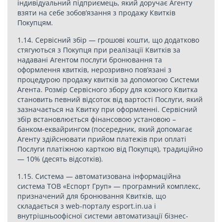
індивідуальний підприємець, який доручає Агенту
взяти на себе зобов’язання з продажу Квитків
Покупцям.
1.14. Сервісний збір — грошові кошти, що додатково
стягуються з Покупця при реалізації Квитків за
надавані Агентом послуги бронювання та
оформлення квитків, нерозривно пов’язані з
процедурою продажу квитків за допомогою Системи
Агента. Розмір Сервісного збору для кожного Квитка
становить певний відсоток від вартості Послуги, який
зазначається на Квитку при оформленні. Сервісний
збір встановлюється фінансовою установою –
банком-еквайрингом (посередник, який допомагає
Агенту здійснювати прийом платежів при оплаті
Послуги платіжною карткою від Покупця), традиційно
— 10% (десять відсотків).
1.15. Система — автоматизована інформаційна
система ТОВ «Еспорт Груп» — програмний комплекс,
призначений для бронювання Квитків, що
складається з web-порталу esport.in.ua і
внутрішньоофісної системи автоматизації бізнес-