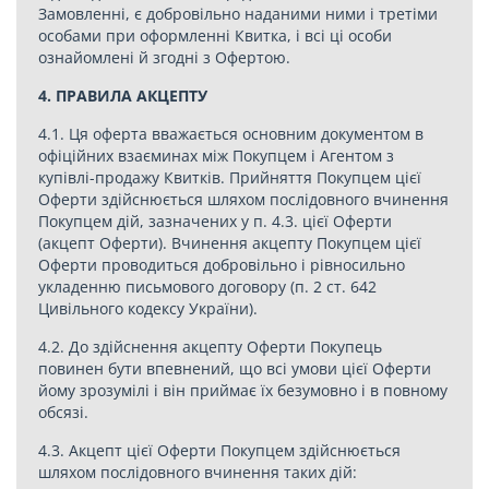
Замовленні, є добровільно наданими ними і третіми
особами при оформленні Квитка, і всі ці особи
ознайомлені й згодні з Офертою.
4. ПРАВИЛА АКЦЕПТУ
4.1. Ця оферта вважається основним документом в
офіційних взаєминах між Покупцем і Агентом з
купівлі-продажу Квитків. Прийняття Покупцем цієї
Оферти здійснюється шляхом послідовного вчинення
Покупцем дій, зазначених у п. 4.3. цієї Оферти
(акцепт Оферти). Вчинення акцепту Покупцем цієї
Оферти проводиться добровільно і рівносильно
укладенню письмового договору (п. 2 ст. 642
Цивільного кодексу України).
4.2. До здійснення акцепту Оферти Покупець
повинен бути впевнений, що всі умови цієї Оферти
йому зрозумілі і він приймає їх безумовно і в повному
обсязі.
4.3. Акцепт цієї Оферти Покупцем здійснюється
шляхом послідовного вчинення таких дій: