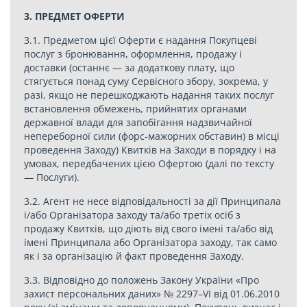
3. ПРЕДМЕТ ОФЕРТИ
3.1. Предметом цієї Оферти є надання Покупцеві
послуг з бронювання, оформлення, продажу і
доставки (останнє — за додаткову плату, що
стягується понад суму Сервісного збору, зокрема, у
разі, якщо не перешкоджають надання таких послуг
встановлення обмежень, прийнятих органами
державної влади для запобігання надзвичайної
непереборної сили (форс-мажорних обставин) в місці
проведення Заходу) Квитків на Заходи в порядку і на
умовах, передбачених цією Офертою (далі по тексту
— Послуги).
3.2. Агент не несе відповідальності за дії Принципала
і/або Організатора заходу та/або третіх осіб з
продажу Квитків, що діють від свого імені та/або від
імені Принципала або Організатора заходу, так само
як і за організацію й факт проведення Заходу.
3.3. Відповідно до положень Закону України «Про
захист персональних даних» № 2297–VI від 01.06.2010