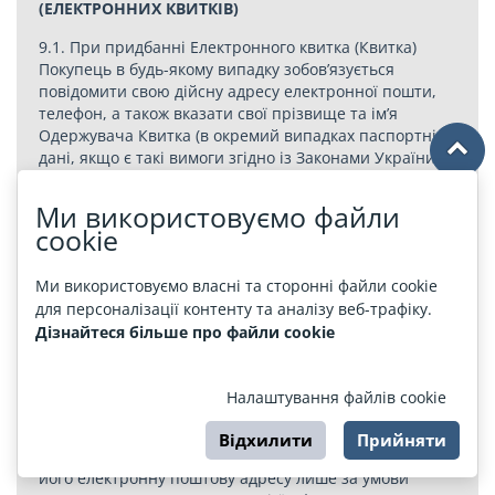
(ЕЛЕКТРОННИХ КВИТКІВ)
9.1. При придбанні Електронного квитка (Квитка)
Покупець в будь-якому випадку зобов’язується
повідомити свою дійсну адресу електронної пошти,
телефон, а також вказати свої прізвище та ім’я
Одержувача Квитка (в окремий випадках паспортні
дані, якщо є такі вимоги згідно із Законами України
та/або Принципала і/або Організатора). У разі
ненадання такої інформації (дійсних адреси
Ми використовуємо файли
електронної пошти, телефону, прізвища та імені
cookie
Покупця і Одержувача Квитка, паспортних даних), а
так само у разі надання неправдивої або недійсною
Ми використовуємо власні та сторонні файли cookie
інформації, Агент вправі відмовити Покупцеві в
для персоналізації контенту та аналізу веб-трафіку.
придбанні Електронного квитка.
Дізнайтеся більше про файли cookie
9.2. Покупець приймає і погоджується з тим, що він
повною мірою несе відповідальність за повідомлення
помилкової або недійсної електронної поштової
Налаштування файлів cookie
адреси.
Відхилити
Прийняти
9.3. Електронний квиток відсилається Покупцеві на
його електронну поштову адресу лише за умови