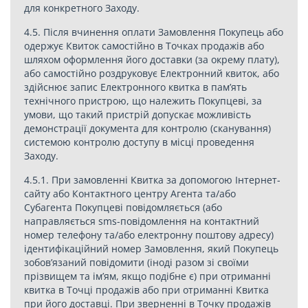
для конкретного Заходу.
4.5. Після вчинення оплати Замовлення Покупець або
одержує Квиток самостійно в Точках продажів або
шляхом оформлення його доставки (за окрему плату),
або самостійно роздруковує Електронний квиток, або
здійснює запис Електронного квитка в пам’ять
технічного пристрою, що належить Покупцеві, за
умови, що такий пристрій допускає можливість
демонстрації документа для контролю (сканування)
системою контролю доступу в місці проведення
Заходу.
4.5.1. При замовленні Квитка за допомогою Інтернет-
сайту або Контактного центру Агента та/або
Субагента Покупцеві повідомляється (або
направляється sms-повідомлення на контактний
номер телефону та/або електронну поштову адресу)
ідентифікаційний номер Замовлення, який Покупець
зобов’язаний повідомити (іноді разом зі своїми
прізвищем та ім’ям, якщо подібне є) при отриманні
квитка в Точці продажів або при отриманні Квитка
при його доставці. При зверненні в Точку продажів