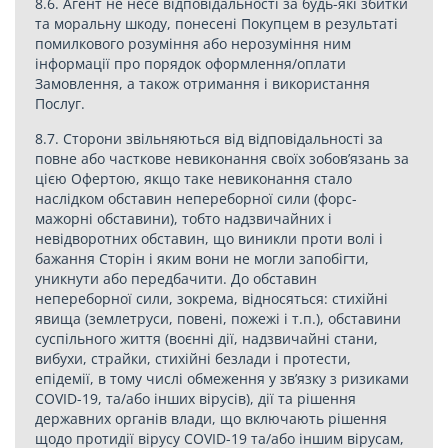
8.6. Агент не несе відповідальності за будь-які збитки
та моральну шкоду, понесені Покупцем в результаті
помилкового розуміння або нерозуміння ним
інформації про порядок оформлення/оплати
Замовлення, а також отримання і використання
Послуг.
8.7. Сторони звільняються від відповідальності за
повне або часткове невиконання своїх зобов’язань за
цією Офертою, якщо таке невиконання стало
наслідком обставин непереборної сили (форс-
мажорні обставини), тобто надзвичайних і
невідворотних обставин, що виникли проти волі і
бажання Сторін і яким вони не могли запобігти,
уникнути або передбачити. До обставин
непереборної сили, зокрема, відносяться: стихійні
явища (землетруси, повені, пожежі і т.п.), обставини
суспільного життя (воєнні дії, надзвичайні стани,
вибухи, страйки, стихійні безлади і протести,
епідемії, в тому числі обмеження у зв’язку з ризиками
COVID-19, та/або інших вірусів), дії та рішення
державних органів влади, що включають рішення
щодо протидії вірусу COVID-19 та/або іншим вірусам,