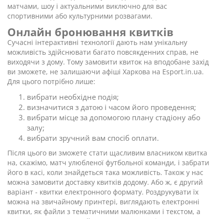
матчами, шоу і актуальними виключно для вас
спортивними або культурними розвагами.
Онлайн бронювання квитків
Сучасні інтерактивні технології дають нам унікальну
можливість здійснювати багато повсякденних справ, не
виходячи з дому. Тому замовити квиток на вподобане захід
ви зможете, не залишаючи афіші Харкова на Esport.in.ua.
Для цього потрібно лише:
вибрати необхідне подія;
визначитися з датою і часом його проведення;
вибрати місце за допомогою плану стадіону або
залу;
вибрати зручний вам спосіб оплати.
Після цього ви зможете стати щасливим власником квитка
на, скажімо, матч улюбленої футбольної команди, і забрати
його в касі, коли знайдеться така можливість. Також у нас
можна замовити доставку квитків додому. Або ж, є другий
варіант - квитки електронного формату. Роздрукувати їх
можна на звичайному принтері, виглядають електронні
квитки, як файли з тематичними малюнками і текстом, а