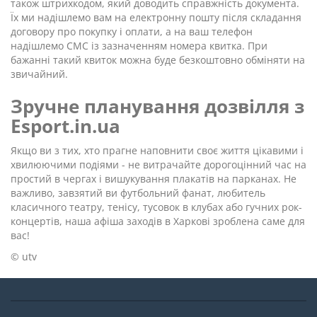
також штрихкодом, який доводить справжність документа.
Їх ми надішлемо вам на електронну пошту після складання
договору про покупку і оплати, а на ваш телефон
надішлемо СМС із зазначенням номера квитка. При
бажанні такий квиток можна буде безкоштовно обміняти на
звичайний.
Зручне планування дозвілля з
Esport.in.ua
Якщо ви з тих, хто прагне наповнити своє життя цікавими і
хвилюючими подіями - не витрачайте дорогоцінний час на
простий в чергах і вишукування плакатів на парканах. Не
важливо, завзятий ви футбольний фанат, любитель
класичного театру, тенісу, тусовок в клубах або гучних рок-
концертів, наша афіша заходів в Харкові зроблена саме для
вас!
© utv