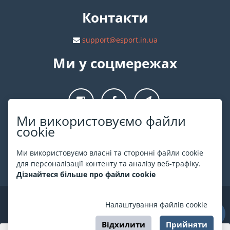
Контакти
support@esport.in.ua
Ми у соцмережах
Ми використовуємо файли
cookie
Про ESPORT
.in.ua
Ми використовуємо власні та сторонні файли cookie
На ESPORT.in.ua представлена афіша Києва та інших міст
для персоналізації контенту та аналізу веб-трафіку.
України. Всі квитки продаються офіційно. Ми працюємо
Дізнайтеся більше про файли cookie
безпосередньо з касами.
©
ESPORT
.in.ua
2026
Налаштування файлів cookie
Відхилити
Прийняти