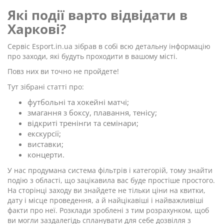
Які події варто відвідати в
Харкові?
Сервіс Esport.in.ua зібрав в собі всю детальну інформацію
про заходи, які будуть проходити в вашому місті.
Повз них ви точно не пройдете!
Тут зібрані статті про:
футбольні та хокейні матчі;
змагання з боксу, плавання, тенісу;
відкриті тренінги та семінари;
екскурсії;
виставки;
концерти.
У нас продумана система фільтрів і категорій, тому знайти
подію з області, що зацікавила вас буде простіше простого.
На сторінці заходу ви знайдете не тільки ціни на квитки,
дату і місце проведення, а й найцікавіші і найважливіші
факти про неї. Розклади зроблені з тим розрахунком, щоб
ви могли заздалегідь спланувати для себе дозвілля з