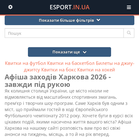
Афіша Харкова: Купити квитки онлайн
ESPORT
.IN.UA
Toggle
navigation
Показати більше фільтрів
Показати ще
Квитки на футбол
Квитки на баскетбол
Билеты на джиу-
джитсу
Квитки на бокс
Квитки на хокей
Афіша заходів Харкова 2026 -
завжди під рукою
Як колишня столиця України, це місто ніколи не
відмовляється від масштабних спортивних змагань,
прем'єр і творчих шоу-програм. Саме Харків був одним з
міст, що приймали гостей в ході Європейського
Футбольного чемпіонату 2012 року. Хочете бути в курсі всіх
цікавих подій, якими насичена життя вашого міста? Афіша
Харкова на нашому сайті розповість вам про всі свіжі
анонси на тиждень, місяць, а то й на рік вперед.